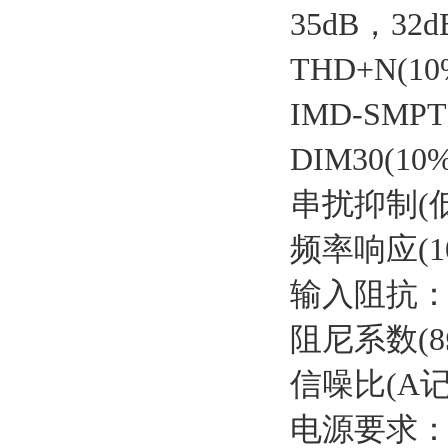
35dB，32d
THD+N(
IMD-SM
DIM30(
串扰抑制(低
频率响应(10
输入阻抗：
阻尼系数(8Ω
信噪比(A记权
电源要求：90