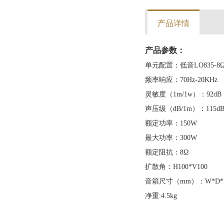
产品详情
产品参数：
单元配置：低音LO835-8Ω 
频率响应：70Hz-20KHz
灵敏度（1m/1w）：92dB
声压级（dB/1m）：115d
额定功率：150W
最大功率：300W
额定阻抗：8Ω
扩散角：H100*V100
音箱尺寸（mm）：W*D*H 2
净重:4.5kg