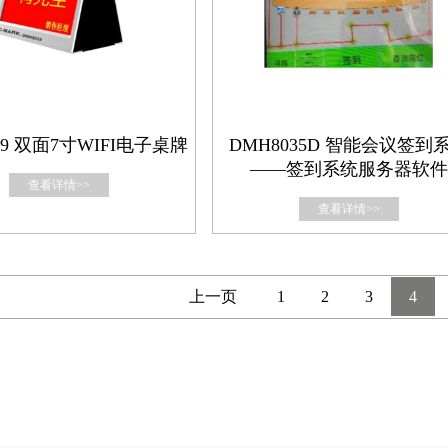
29 双⾯7⼨WIFI电⼦桌牌
DMH8035D 智能会议签到
——签到系统服务器软件
查看详情>>
查看详情>>
上一页
1
2
3
4