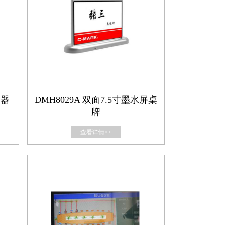
务器
DMH8029A 双⾯7.5⼨墨⽔屏桌
牌
查看详情>>