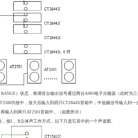
L RANGE）状态，将调音台输出信号通过两台A905电子分频器（此时为三分
MT5500功放中，放大后输入到四只CT2844X音箱中；中低频信号输入到一台
再输入到两只AT2501音箱中。（如图所示）
法，按L、R立体声工作方式，以下只是它其中的一个声道图。