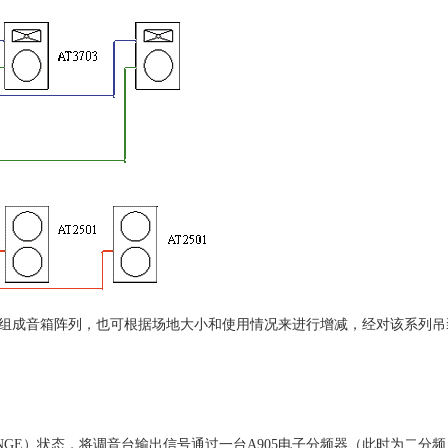
只音箱组成音箱阵列，也可根据场地大小和使用情况来进行增减，经对该系列吊装
RANGE）状态，将调音台输出信号通过一台A905电子分频器（此时为二分频，