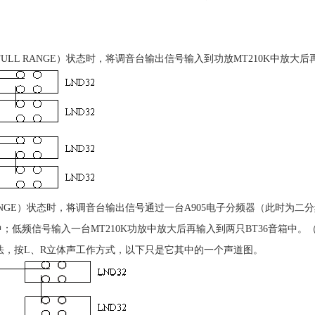
ULL RANGE）状态时，将调音台输出信号输入到功放MT210K中放大
ANGE）状态时，将调音台输出信号通过一台A905电子分频器（此时为二分频
箱中；低频信号输入一台MT210K功放中放大后再输入到两只BT36音箱中。
法，按L、R立体声工作方式，以下只是它其中的一个声道图。