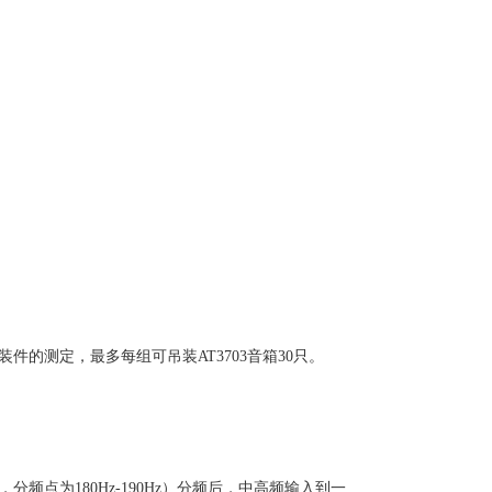
件的测定，最多每组可吊装AT3703音箱30只。
分频点为180Hz-190Hz）分频后，中高频输入到一