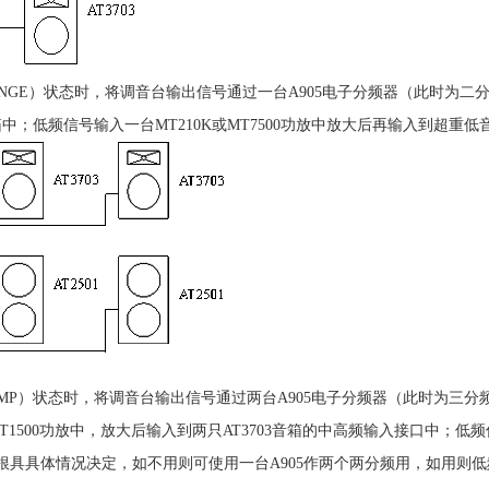
RANGE）状态时，将调音台输出信号通过一台A905电子分频器（此时为二分频
音箱中；低频信号输入一台MT210K或MT7500功放中放大后再输入到超重低
AMP）状态时，将调音台输出信号通过两台A905电子分频器（此时为三分频，
台MT1500功放中，放大后输入到两只AT3703音箱的中高频输入接口中；
，根具具体情况决定，如不用则可使用一台A905作两个两分频用，如用则低