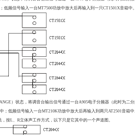
箱中；低频信号输入一台MT7500功放中放大后再输入到一只CT1501X音箱
 RANGE）状态，将调音台输出信号通过一台A905电子分频器（此时为二分频
音箱中；低频信号输入一台MT210K功放中放大后再输入到两只AT2501音
法，按L、R立体声工作方式，以下只是它其中的一个声道图。