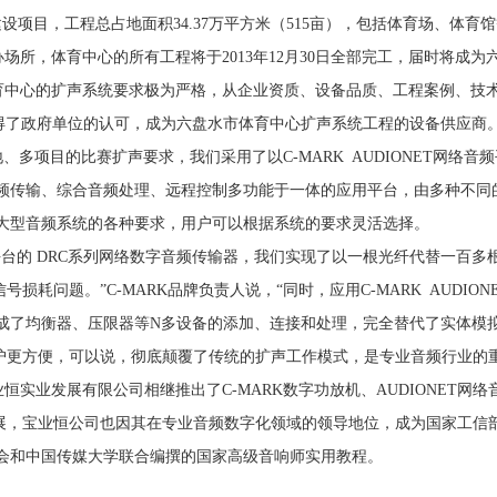
项目，工程总占地面积34.37万平方米（515亩），包括体育场、体育馆
场所，体育中心的所有工程将于2013年12月30日全部完工，届时将成
中心的扩声系统要求极为严格，从企业资质、设备品质、工程案例、技
获得了政府单位的认可，成为六盘水市体育中心扩声系统工程的设备供应商
、多项目的比赛扩声要求，我们采用了以C-MARK AUDIONET网络
、音频传输、综合音频处理、远程控制多功能于一体的应用平台，由多种不同
满足大型音频系统的各种要求，用户可以根据系统的要求灵活选择。
络音频平台的 DRC系列网络数字音频传输器，我们实现了以一根光纤代替一
耗问题。”C-MARK品牌负责人说，“同时，应用C-MARK AUDIO
就完成了均衡器、压限器等N多设备的添加、连接和处理，完全替代了实体
护更方便，可以说，彻底颠覆了传统的扩声工作模式，是专业音频行业的重
恒实业发展有限公司相继推出了C-MARK数字功放机、AUDIONET
展，宝业恒公司也因其在专业音频数字化领域的领导地位，成为国家工信
师协会和中国传媒大学联合编撰的国家高级音响师实用教程。