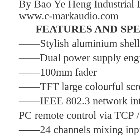
By Bao Ye Heng Industrial 
www.c-markaudio.com
FEATURES AND SPEC
——Stylish aluminium shell
——Dual power supply eng
——100mm fader
——TFT large colourful scr
——IEEE 802.3 network inte
PC remote control via TCP /
——24 channels mixing input