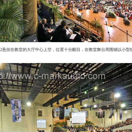
悬挂在教堂的大厅中心上空，位置十分醒目，在教堂舞台周围辅以小型线